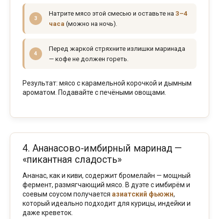
Натрите мясо этой смесью и оставьте на
3–4
часа
(можно на ночь).
Перед жаркой стряхните излишки маринада
— кофе не должен гореть.
Результат: мясо с карамельной корочкой и дымным
ароматом. Подавайте с печёными овощами.
4. Ананасово-имбирный маринад —
«пикантная сладость»
Ананас, как и киви, содержит бромелайн — мощный
фермент, размягчающий мясо. В дуэте с имбирём и
соевым соусом получается
азиатский фьюжн
,
который идеально подходит для курицы, индейки и
даже креветок.