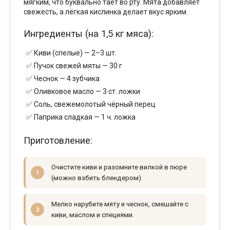
мягким, что буквально тает во рту. Мята добавляет
свежесть, а лёгкая кислинка делает вкус ярким.
Ингредиенты (на 1,5 кг мяса):
Киви (спелые) — 2–3 шт.
Пучок свежей мяты — 30 г
Чеснок — 4 зубчика
Оливковое масло — 3 ст. ложки
Соль, свежемолотый чёрный перец
Паприка сладкая — 1 ч. ложка
Приготовление:
Очистите киви и разомните вилкой в пюре
(можно взбить блендером).
Мелко нарубите мяту и чеснок, смешайте с
киви, маслом и специями.