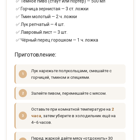
Тёмное пиво (стаут или портер) — 500 мл
Горчица зернистая — 3 ст. ложки
Тмин молотый — 2 ч. ложки
Лук репчатый — 4 шт.
Лавровый лист — 3 шт.
Чёрный перец горошком — 1 ч. ложка
Приготовление:
Лук нарежьте полукольцами, смешайте с
горчицей, тмином и специями.
Залейте пивом, перемешайте с мясом.
Оставьте при комнатной температуре на
2
часа
, затем уберите в холодильник ещё на
4–6 часов.
Перед жаркой дайте мясу «отдохнуть» 30