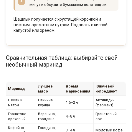
минут и обсушите бумажным полотенцем.
Шашлык получается с хрустящей корочкой и
нежным, ароматным нутром. Подавать с кислой
капустой или хреном.
Сравнительная таблица: выбирайте свой
необычный маринад
Лучшее
Время
Ключевой
Маринад
мясо
маринования
ингредиент
С киви и
Свинина,
Актинидин
1,5–2 ч
мятой
курица
(фермент)
Гранатово-
Баранина,
Гранатовый
4–8 ч
ореховый
говядина
сок
Кофейно-
Говядина,
3–4 ч
Молотый кофе