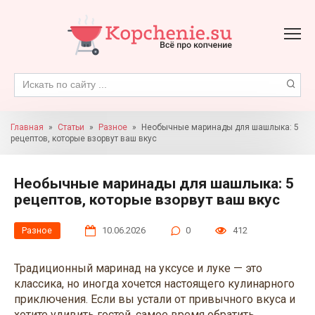
Перейти
к
контенту
Поиск:
Главная
»
Статьи
»
Разное
»
Необычные маринады для шашлыка: 5
рецептов, которые взорвут ваш вкус
Необычные маринады для шашлыка: 5
рецептов, которые взорвут ваш вкус
Разное
10.06.2026
0
412
Традиционный маринад на уксусе и луке — это
классика, но иногда хочется настоящего кулинарного
приключения. Если вы устали от привычного вкуса и
хотите удивить гостей, самое время обратить