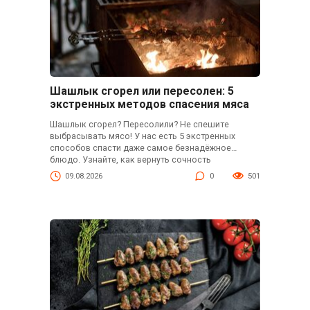
Шашлык сгорел или пересолен: 5
экстренных методов спасения мяса
Шашлык сгорел? Пересолили? Не спешите
выбрасывать мясо! У нас есть 5 экстренных
способов спасти даже самое безнадёжное
блюдо. Узнайте, как вернуть сочность
пересушенному мясу, убрать лишнюю соль и
09.08.2026
0
501
превратить горелый шашлык в съедобный
шедевр. Реанимация мяса — это реально!