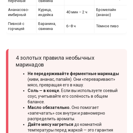
перечный
свинина
Ананасово-
Курица,
Бромелайн
40 мин – 2 ч
имбирный
индейка
(ананас)
Пивной с
Баранина,
6–8 ч
Тёмное пиво
горчицей
свинина
4 золотых правила необычных
маринадов
Не передерживайте ферментные маринады
(киви, ананас, папайя). Они «переваривают»
мясо, превращая его в кашу.
Соль — в конце.
Если вы используете соевый
соус, учитывайте его солёность в общем
балансе.
Масло обязательно.
Оно помогает
«запечатать» сок внутри и равномерно
распределить ароматы.
Дайте мясу нагреться
до комнатной
температуры перед жаркой — это гарантия