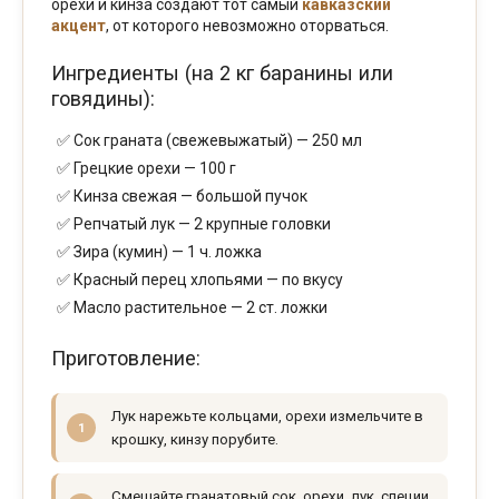
орехи и кинза создают тот самый
кавказский
акцент
, от которого невозможно оторваться.
Ингредиенты (на 2 кг баранины или
говядины):
Сок граната (свежевыжатый) — 250 мл
Грецкие орехи — 100 г
Кинза свежая — большой пучок
Репчатый лук — 2 крупные головки
Зира (кумин) — 1 ч. ложка
Красный перец хлопьями — по вкусу
Масло растительное — 2 ст. ложки
Приготовление:
Лук нарежьте кольцами, орехи измельчите в
крошку, кинзу порубите.
Смешайте гранатовый сок, орехи, лук, специи