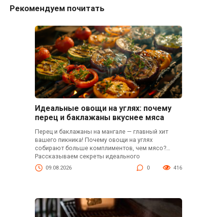
Рекомендуем почитать
Идеальные овощи на углях: почему
перец и баклажаны вкуснее мяса
Перец и баклажаны на мангале — главный хит
вашего пикника! Почему овощи на углях
собирают больше комплиментов, чем мясо?
Рассказываем секреты идеального
приготовления: обжиг, соусы и подача. 6
09.08.2026
0
416
рецептов, которые заставят ваших гостей забыть
про шашлык. Овощи на мангале — это новый
тренд!