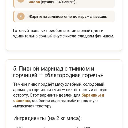
часов
(курицу — 40 минут).
Жарьте на сильном огне до карамелизации.
Готовый шашлык приобретает янтарный цвет и
удивительно сочный вкус с кисло-сладким финишем.
5. Пивной маринад с тмином и
горчицей — «благородная горечь»
Тёмное пиво придаёт мясу хлебный, солодовый
аромат, а горчица и тмин — пикантность и лёгкую
остроту. Этот вариант идеален для
баранины и
свинины
, особенно если вы любите плотную,
«мужскую» текстуру.
Ингредиенты (на 2 кг мяса):