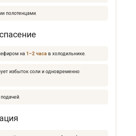
и полотенцами.
 спасение
кефиром на
1–2 часа
в холодильнике.
зует избыток соли и одновременно
подачей.
зация