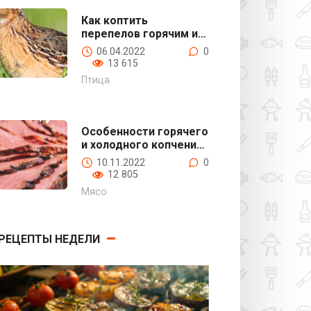
Как коптить
перепелов горячим и
холодным дымом
06.04.2022
0
13 615
Птица
Особенности горячего
и холодного копчения
конины
10.11.2022
0
12 805
Мясо
РЕЦЕПТЫ НЕДЕЛИ