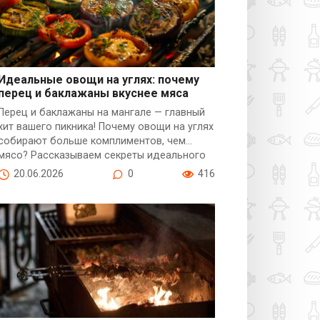
Идеальные овощи на углях: почему
перец и баклажаны вкуснее мяса
Разное
Перец и баклажаны на мангале — главный
хит вашего пикника! Почему овощи на углях
собирают больше комплиментов, чем
мясо? Рассказываем секреты идеального
приготовления: обжиг, соусы и подача. 6
20.06.2026
0
416
рецептов, которые заставят ваших гостей
забыть про шашлык. Овощи на мангале —
это новый тренд!