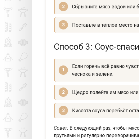
Сбрызните мясо водой или б
Поставьте в тёплое место на
Способ 3: Соус-спас
Если горечь всё равно чувст
чеснока и зелени.
Щедро полейте им мясо или 
Кислота соуса перебьёт оста
Совет:
В следующий раз, чтобы мясо
прутьями и регулярно переворачива