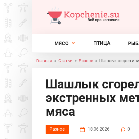
Перейти
к
контенту
ПТИЦА
МЯСО
РЫБ
Главная
»
Статьи
»
Разное
»
Шашлык сгорел или
Шашлык сгорел или пересолен: 5
экстренных ме
мяса
Разное
18.06.2026
0