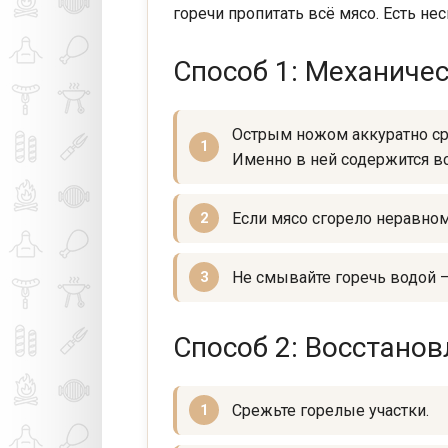
горечи пропитать всё мясо. Есть н
Способ 1: Механичес
Острым ножом аккуратно ср
Именно в ней содержится вс
Если мясо сгорело неравном
Не смывайте горечь водой —
Способ 2: Восстанов
Срежьте горелые участки.