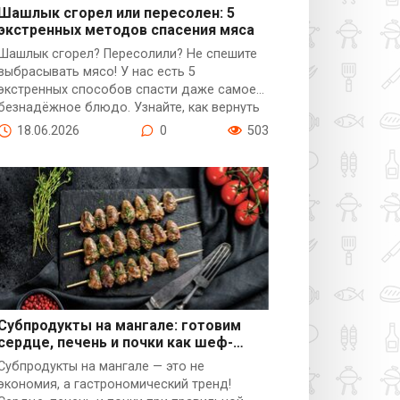
Шашлык сгорел или пересолен: 5
экстренных методов спасения мяса
Разное
Шашлык сгорел? Пересолили? Не спешите
выбрасывать мясо! У нас есть 5
экстренных способов спасти даже самое
безнадёжное блюдо. Узнайте, как вернуть
сочность пересушенному мясу, убрать
18.06.2026
0
503
лишнюю соль и превратить горелый
шашлык в съедобный шедевр. Реанимация
мяса — это реально!
Субпродукты на мангале: готовим
сердце, печень и почки как шеф-
Субпродукты
повар
Субпродукты на мангале — это не
экономия, а гастрономический тренд!